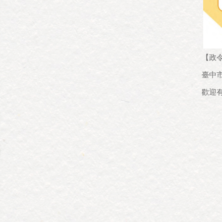
【政
臺中
歡迎