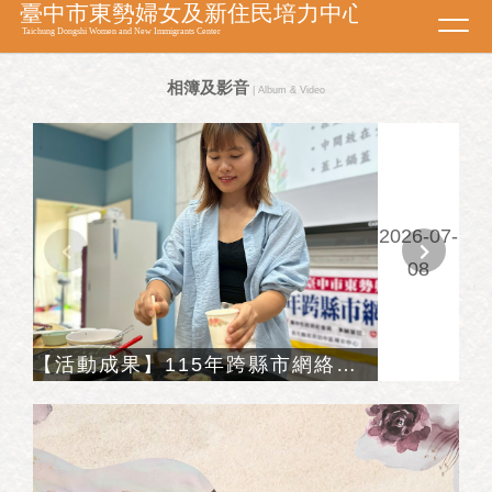
Toggl
navig
相簿及影音
| Album & Video
2026-07-
08
【活動成果】115年跨縣市網絡合作及資源連結-她的影像，山城的故事展覽巡展與講座