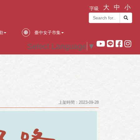
動
臺中女子市集
Select Language
▼
上架時間：2023-09-28