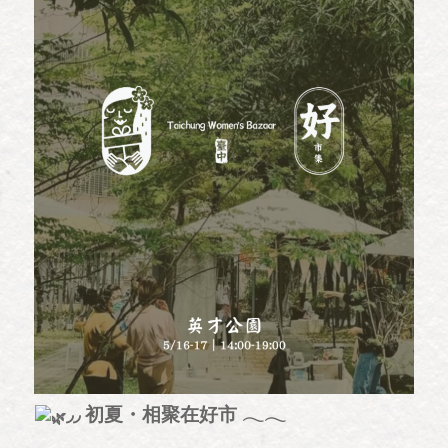
◞◞ 初夏・相聚在好市 𓂃𓂃