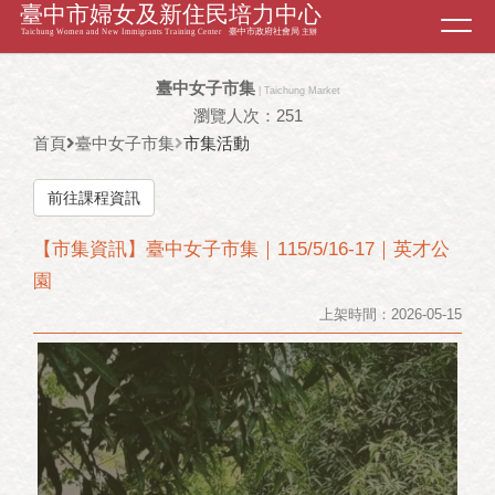
Toggl
navig
臺中女子市集
| Taichung Market
瀏覽人次：251
首頁
臺中女子市集
市集活動
前往課程資訊
【市集資訊】臺中女子市集｜115/5/16-17｜英才公
園
上架時間：2026-05-15