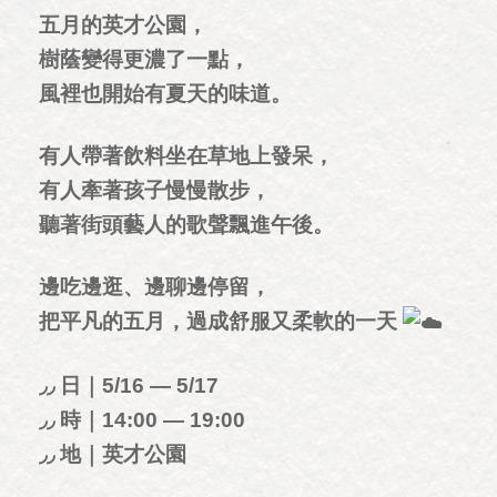
五月的英才公園，
樹蔭變得更濃了一點，
風裡也開始有夏天的味道。
有人帶著飲料坐在草地上發呆，
有人牽著孩子慢慢散步，
聽著街頭藝人的歌聲飄進午後。
邊吃邊逛、邊聊邊停留，
把平凡的五月，過成舒服又柔軟的一天
◞◞ 日｜5/16 — 5/17
◞◞ 時｜14:00 — 19:00
◞◞ 地｜英才公園