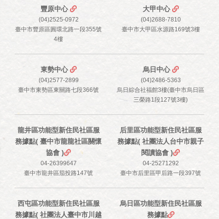
豐原中心
大甲中心
(04)2525-0972
(04)2688-7810
臺中市豐原區圓環北路一段355號
臺中市大甲區水源路169號3樓
4樓
東勢中心
烏日中心
(04)2577-2899
(04)2486-5363
臺中市東勢區東關路七段366號
烏日綜合社福館3樓(臺中市烏日區
三榮路1段127號3樓)
龍井區功能型新住民社區服
后里區功能型新住民社區服
務據點( 臺中市龍龍社區關懷
務據點( 社團法人台中市親子
協會 )
閱讀協會 )
04-26399647
04-25271292
臺中市龍井區茄投路147號
臺中市后里區甲后路一段397號
西屯區功能型新住民社區服
烏日區功能型新住民社區服
務據點( 社團法人臺中市川越
務據點