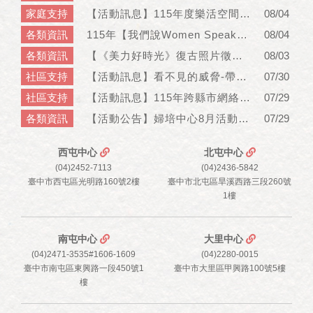
家庭支持
【活動訊息】115年度樂活空間：親子共讀
08/04
各類資訊
115年【我們說Women Speak】第十一期 心得回饋獲獎名單
08/04
各類資訊
【《美力好時光》復古照片徵件｜獲獎名單公告】
08/03
社區支持
【活動訊息】看不見的威脅-帶你搞懂什是跟騷
07/30
社區支持
【活動訊息】115年跨縣市網絡及資源連結：【微笑媽媽．溫馨傳愛】母職的多元樣貌，擁抱產後人生｜圖文展
07/29
各類資訊
【活動公告】婦培中心8月活動資訊
07/29
西屯中心
北屯中心
(04)2452-7113
(04)2436-5842
臺中市西屯區光明路160號2樓
臺中市北屯區旱溪西路三段260號
1樓
南屯中心
大里中心
(04)2471-3535#1606-1609
(04)2280-0015
臺中市南屯區東興路一段450號1
臺中市大里區甲興路100號5樓
樓