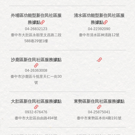
外埔區功能型新住民社區服
清水區功能型新住民社區服
務據點
務據點
04-26832123
04-22392090
臺中市大肚區永順里文昌路二段
臺中市清水區神清路12號
588巷29號1樓
沙鹿區新住民社區服務據點
.
.
04-26363008
.
臺中市沙鹿區斗抵里天仁一街30
號
大肚區新住民社區服務據點
東勢區新住民社區服務據點
0932-676476
04-25875041
臺中市大肚區自由路494號
臺中市東勢區本街4鄰191號