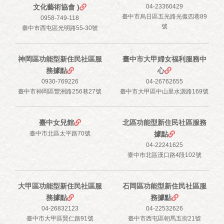
文化藝術協會 )
04-23360429
臺中市烏日區五光路光復四巷89
0958-749-118
號
臺中市西屯區光明路55-30號
神岡區功能型新住民社區服
臺中市大甲婦女福利服務中
務據點
心
0930-769226
04-26762655
臺中市神岡區豐洲路256巷27號
臺中市大甲區中山里水源路169號
臺中女兒館
北區功能型新住民社區服務
臺中市北區太平路70號
據點
04-22241625
臺中市北區漢口路4段102號
大甲區功能型新住民社區服
石岡區功能型新住民社區服
務據點
務據點
04-26832123
04-22532626
臺中市大甲區賢仁路91號
臺中市西屯區朝馬五街21號