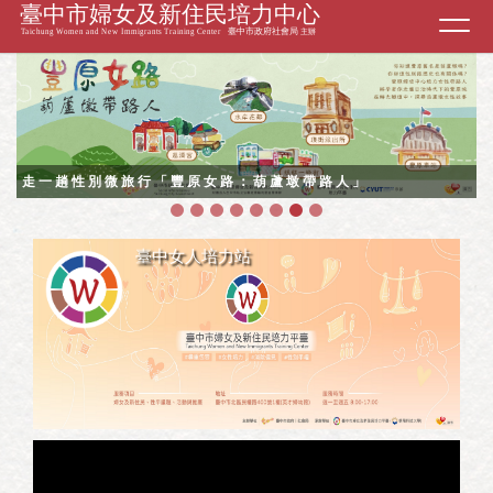
Toggl
navig
臺中市婦女及新住民培力平臺將於8月10日(一)-8月11日
臺中市婦女及新住民培力平臺將於8月10日(一)-8月11日
臺中婦女大小事
（二）搬遷至「臺中市婦女發展基地」。
【《美力好時光》復古照片徵件｜獲獎名單公告】
【《美力好時光》復古照片徵件｜入選作品】
2026國際婦女節系列活動--她的行李與故事 線上特展
臺中女子市集
大甲女路
走一趟性別微旅行「豐原女路：葫蘆墩帶路人」
臺中婦女大小事
（二）搬遷至「臺中市婦女發展基地」。
臺中女人培力站