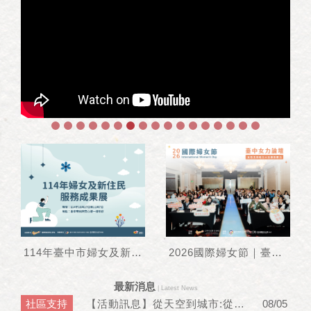
114年臺中市婦女及新住民服務成果展｜線上展覽
2026國際婦女節｜臺中女力論壇
最新消息
| Latest News
社區支持
【活動訊息】從天空到城市:從猛禽觀察看見環境變遷與永續的實踐
08/05