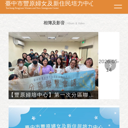
Toggl
navig
相簿及影音
| Album & Video
2026-05-
14
【豐原婦培中心】第一次分區聯繫會議