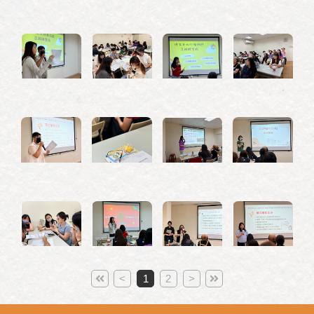
<
1
2
>